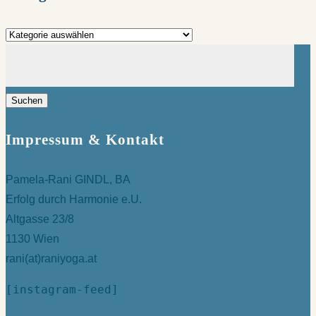
Kategorien
Suchen
nach:
Impressum & Kontakt
Pamela-Rani GINDL, BA
Erfolg durch Harmonie e.U.
Altgasse 23/8
1130 Wien
rani(at)raniyoga.at
[instagram-feed]