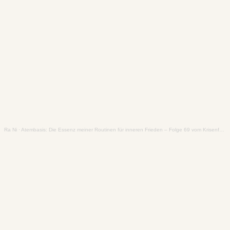
Ra Ni
·
Atembasis: Die Essenz meiner Routinen für inneren Frieden – Folge 69 vom Krisenfest Podcast