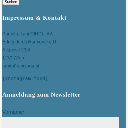
Impressum & Kontakt
Pamela-Rani GINDL, BA
Erfolg durch Harmonie e.U.
Altgasse 23/8
1130 Wien
rani(at)raniyoga.at
[instagram-feed]
Anmeldung zum Newsletter
Vorname*