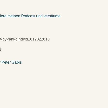
iere meinen Podcast und versäume
st-by-rani-gindl/id1612822610
t
r Peter Gabis