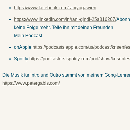
https://www.facebook.com/raniyogawien
https://www.linkedin.com/in/rani-gindl-25a816207/
Abonn
keine Folge mehr. Teile ihn mit deinen Freunden
Mein Podcast
onApple
https://podcasts.apple.com/us/podcast/krisenfe
Spotify
https://podcasters.spotify.com/pod/show/krisenfes
Die Musik für Intro und Outro stammt von meinem Gong-Lehre
https://www.petergabis.com/