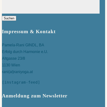
Suchen
nach:
Impressum & Kontakt
Pamela-Rani GINDL, BA
Erfolg durch Harmonie e.U.
Altgasse 23/8
1130 Wien
rani(at)raniyoga.at
[instagram-feed]
Anmeldung zum Newsletter