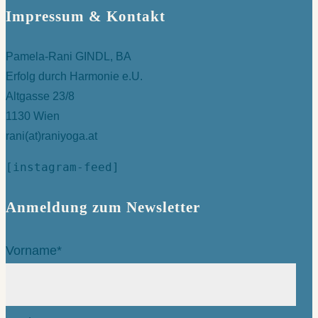
Impressum & Kontakt
Pamela-Rani GINDL, BA
Erfolg durch Harmonie e.U.
Altgasse 23/8
1130 Wien
rani(at)raniyoga.at
[instagram-feed]
Anmeldung zum Newsletter
Vorname*