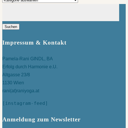
Suchen
nach:
Impressum & Kontakt
Pamela-Rani GINDL, BA
Erfolg durch Harmonie e.U.
Altgasse 23/8
1130 Wien
rani(at)raniyoga.at
[instagram-feed]
Anmeldung zum Newsletter