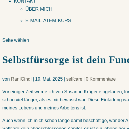
KONTAKT
ÜBER MICH
E-MAIL-ATEM-KURS
Seite wählen
Selbstfürsorge ist dein Fu
von
RaniGindl
|
19. Mai, 2025
|
selfcare
|
0 Kommentare
Vor einiger Zeit wurde ich von Susanne Krüger eingeladen, fü
schon viel länger, als es mir bewusst war. Diese Einladung w
meines Lebens und meines Arbeitens ist.
Auch wenn ich mich schon lange damit beschäftige, war der Art
Selfcare kein abgeschlossenes Kapitel, es ist ein lebendiger 