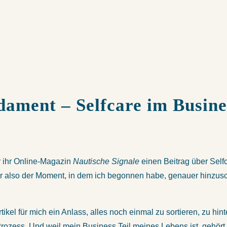
ndament – Selfcare im Busine
r ihr Online-Magazin
Nautische Signale
einen Beitrag über Self
ar also der Moment, in dem ich begonnen habe, genauer hinzusc
ikel für mich ein Anlass, alles noch einmal zu sortieren, zu hi
Prozess. Und weil mein Business Teil meines Lebens ist, gehört 