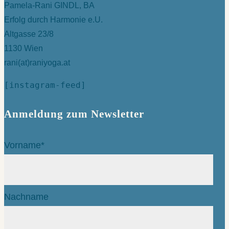
Pamela-Rani GINDL, BA
Erfolg durch Harmonie e.U.
Altgasse 23/8
1130 Wien
rani(at)raniyoga.at
[instagram-feed]
Anmeldung zum Newsletter
Vorname*
Nachname