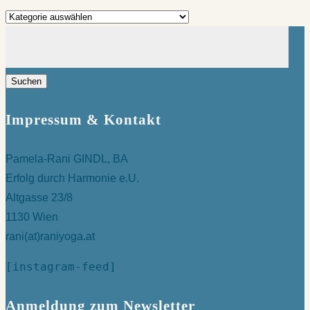
Kategorien
Suchen
nach:
Impressum & Kontakt
Pamela-Rani GINDL, BA
Erfolg durch Harmonie e.U.
Altgasse 23/8
1130 Wien
rani(at)raniyoga.at
[instagram-feed]
Anmeldung zum Newsletter