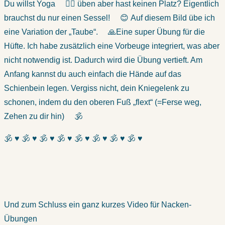
Du willst Yoga
🧘‍♂️
üben aber hast keinen Platz? Eigentlich
brauchst du nur einen Sessel!
😊
Auf diesem Bild übe ich
eine Variation der „Taube“.
🙏
Eine super Übung für die
Hüfte. Ich habe zusätzlich eine Vorbeuge integriert, was aber
nicht notwendig ist. Dadurch wird die Übung vertieft. Am
Anfang kannst du auch einfach die Hände auf das
Schienbein legen. Vergiss nicht, dein Kniegelenk zu
schonen, i
ndem du den oberen Fuß „flext“ (=Ferse weg,
Zehen zu dir hin)
🕉
🕉 ♥ 🕉 ♥ 🕉 ♥ 🕉 ♥ 🕉 ♥ 🕉 ♥ 🕉 ♥ 🕉 ♥
Und zum Schluss ein ganz kurzes Video für Nacken-
Übungen