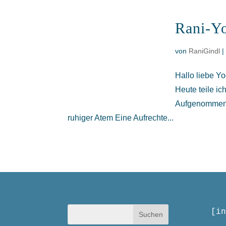
Rani-Yo
von
RaniGindl
Hallo liebe Yo
Heute teile i
Aufgenommen h
ruhiger Atem Eine Aufrechte...
[in