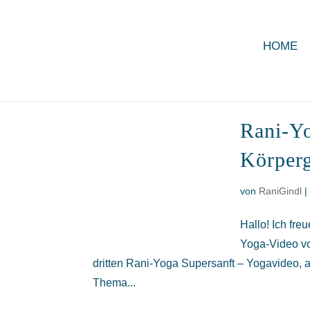
HOME
Rani-Yo
Körperg
von
RaniGindl
Hallo! Ich fr
Yoga-Video vo
dritten Rani-Yoga Supersanft – Yogavideo, 
Thema...