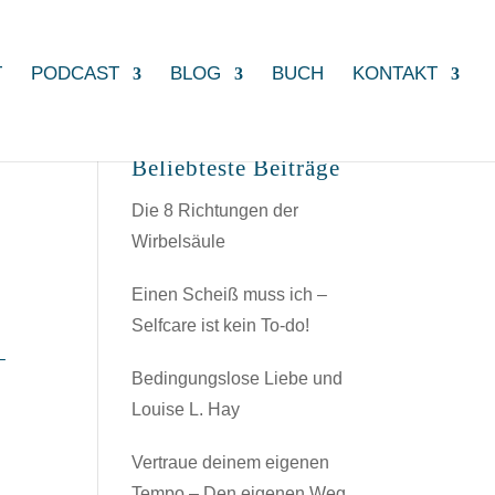
T
PODCAST
BLOG
BUCH
KONTAKT
Beliebteste Beiträge
Die 8 Richtungen der
Wirbelsäule
Einen Scheiß muss ich –
Selfcare ist kein To-do!
–
Bedingungslose Liebe und
Louise L. Hay
Vertraue deinem eigenen
Tempo – Den eigenen Weg