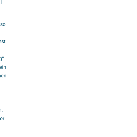
l
lso
est
g“
ein
nnen
n,
er