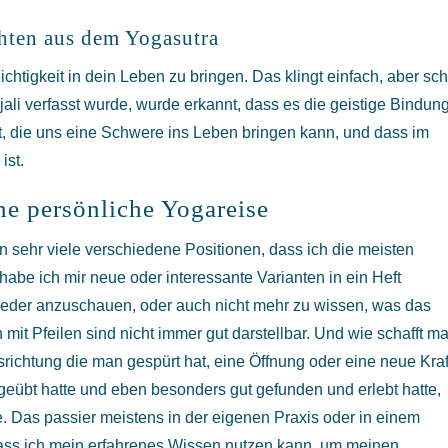
chten aus dem Yogasutra
ichtigkeit in dein Leben zu bringen. Das klingt einfach, aber sc
jali verfasst wurde, wurde erkannt, dass es die geistige Bindun
, die uns eine Schwere ins Leben bringen kann, und dass im
ist.
ine persönliche Yogareise
 sehr viele verschiedene Positionen, dass ich die meisten
abe ich mir neue oder interessante Varianten in ein Heft
ieder anzuschauen, oder auch nicht mehr zu wissen, was das
mit Pfeilen sind nicht immer gut darstellbar. Und wie schafft m
srichtung die man gespürt hat, eine Öffnung oder eine neue Kraf
geübt hatte und eben besonders gut gefunden und erlebt hatte,
e. Das passier meistens in der eigenen Praxis oder in einem
dass ich mein erfahrenes Wissen nutzen kann, um meinen