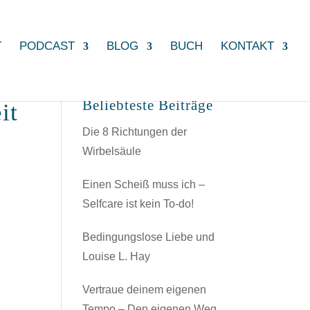
T
PODCAST
BLOG
BUCH
KONTAKT
Beliebteste Beiträge
it
Die 8 Richtungen der
Wirbelsäule
Einen Scheiß muss ich –
Selfcare ist kein To-do!
Bedingungslose Liebe und
Louise L. Hay
n
Vertraue deinem eigenen
Tempo – Den eigenen Weg