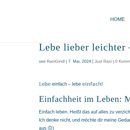
HOME
Lebe lieber leichter
von
RaniGindl
|
7. Mai, 2024
|
Just Rani
|
0 Komm
𝕃𝕖𝕓𝕖 einfach – lebe 𝕖𝕚𝕟𝕗𝕒𝕔𝕙!
Einfachheit im Leben: M
Einfach leben. Heißt das auf alles zu verzic
Ich denke nicht, und möchte dir meine Geda
aus 🙃)