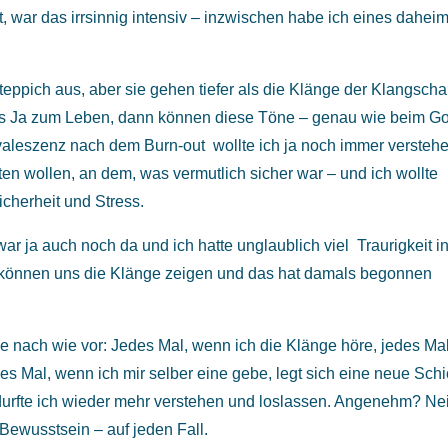
 war das irrsinnig intensiv – inzwischen habe ich eines dahei
teppich aus, aber sie gehen tiefer als die Klänge der Klangscha
eses Ja zum Leben, dann können diese Töne – genau wie beim G
aleszenz nach dem Burn-out wollte ich ja noch immer verstehe
ten wollen, an dem, was vermutlich sicher war – und ich wollte
cherheit und Stress.
 ja auch noch da und ich hatte unglaublich viel Traurigkeit i
das können uns die Klänge zeigen und das hat damals begonnen
e nach wie vor: Jedes Mal, wenn ich die Klänge höre, jedes Mal
Mal, wenn ich mir selber eine gebe, legt sich eine neue Schi
durfte ich wieder mehr verstehen und loslassen. Angenehm? Ne
im Bewusstsein – auf jeden Fall.