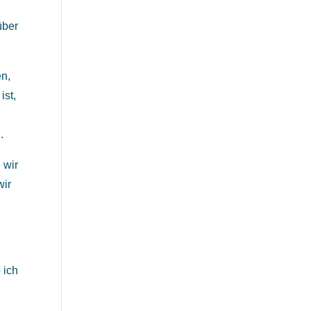
über
en,
ist,
–
.
 wir
wir
 ich