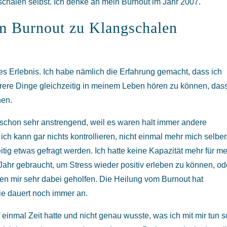
chalen selbst. Ich denke an mein Burnout im Jahr 2007.
m Burnout zu Klangschalen
ges Erlebnis. Ich habe nämlich die Erfahrung gemacht, dass ich
hrere Dinge gleichzeitig in meinem Leben hören zu können, das
nen.
schon sehr anstrengend, weil es waren halt immer andere
ich kann gar nichts kontrollieren, nicht einmal mehr mich selber
tig etwas gefragt werden. Ich hatte keine Kapazität mehr für m
 Jahr gebraucht, um Stress wieder positiv erleben zu können, od
ben mir sehr dabei geholfen. Die Heilung vom Burnout hat
ie dauert noch immer an.
 einmal Zeit hatte und nicht genau wusste, was ich mit mir tun s