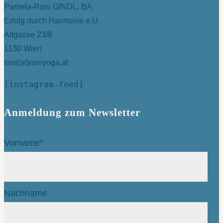
Pamela-Rani GINDL, BA
Erfolg durch Harmonie e.U.
Altgasse 23/8
1130 Wien
rani(at)raniyoga.at
[instagram-feed]
Anmeldung zum Newsletter
Vorname*
Nachname