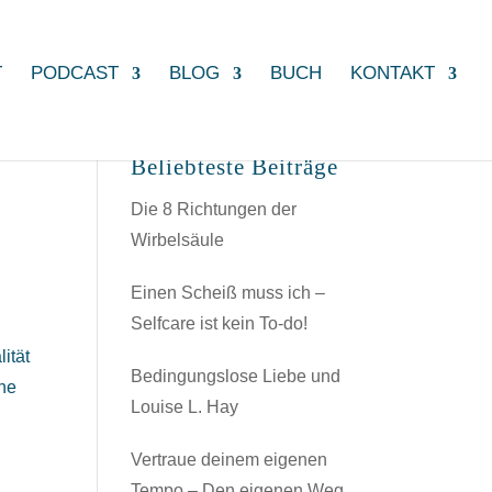
T
PODCAST
BLOG
BUCH
KONTAKT
Beliebteste Beiträge
Die 8 Richtungen der
Wirbelsäule
Einen Scheiß muss ich –
Selfcare ist kein To-do!
ität
Bedingungslose Liebe und
che
Louise L. Hay
Vertraue deinem eigenen
Tempo – Den eigenen Weg