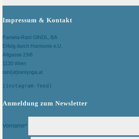
Impressum & Kontakt
Pamela-Rani GINDL, BA
Erfolg durch Harmonie e.U.
Altgasse 23/8
1130 Wien
rani(at)raniyoga.at
[instagram-feed]
Anmeldung zum Newsletter
Vorname*