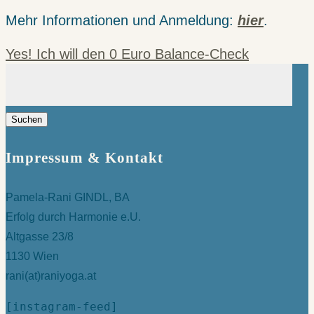
Mehr Informationen und Anmeldung:
hier
.
Yes! Ich will den 0 Euro Balance-Check
Suchen
nach:
Impressum & Kontakt
Pamela-Rani GINDL, BA
Erfolg durch Harmonie e.U.
Altgasse 23/8
1130 Wien
rani(at)raniyoga.at
[instagram-feed]