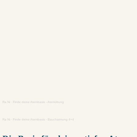
Ra Ni
·
Finde deine Atembasis - Atemübung
Ra Ni
·
Finde deine Atembasis - Bauchatmung 4+4