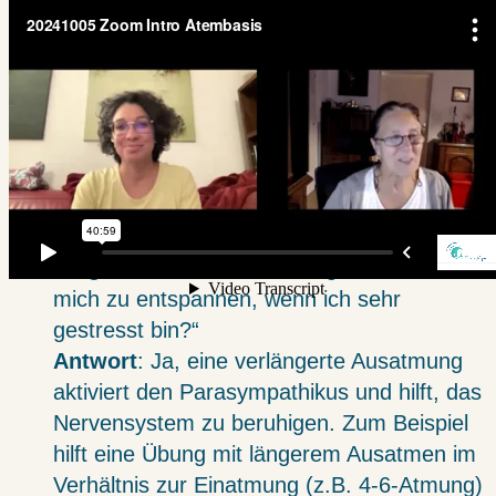
sich anfangs schwer tut, den Atem einfach
fließen zu lassen. Eine hilfreiche Übung ist,
den Atem zunächst zu beobachten, ohne
ihn bewusst zu verändern. Regelmäßiges
Üben und sanfte Atemtechniken wie die 4-
4-Atmung helfen, den Atemfluss natürlicher
werden zu lassen.
Frage
: „Kann ich Atemübungen nutzen, um
mich zu entspannen, wenn ich sehr
gestresst bin?“
Antwort
: Ja, eine verlängerte Ausatmung
aktiviert den Parasympathikus und hilft, das
Nervensystem zu beruhigen. Zum Beispiel
hilft eine Übung mit längerem Ausatmen im
Verhältnis zur Einatmung (z.B. 4-6-Atmung)