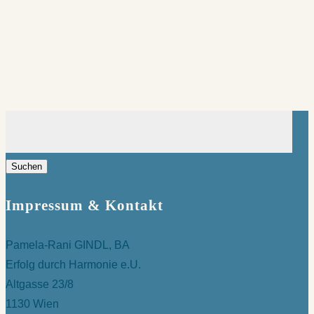
Suchen
nach:
Impressum & Kontakt
Pamela-Rani GINDL, BA
Erfolg durch Harmonie e.U.
Altgasse 23/8
1130 Wien