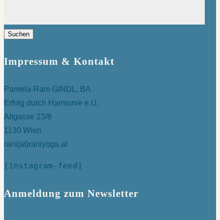
Suchen
nach:
Impressum & Kontakt
Pamela-Rani GINDL, BA
Erfolg durch Harmonie e.U.
Altgasse 23/8
1130 Wien
rani(at)raniyoga.at
[instagram-feed]
Anmeldung zum Newsletter