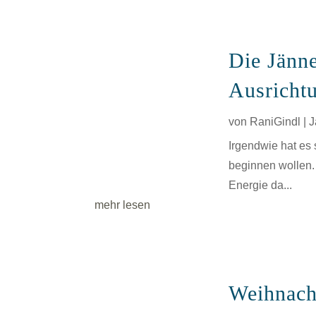
Die Jänne
Ausricht
von
RaniGindl
|
J
Irgendwie hat es 
beginnen wollen. 
Energie da...
mehr lesen
Weihnach