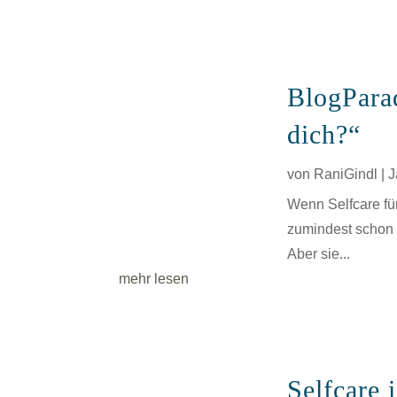
BlogParad
dich?“
von
RaniGindl
|
J
Wenn Selfcare fü
zumindest schon 
Aber sie...
mehr lesen
Selfcare 